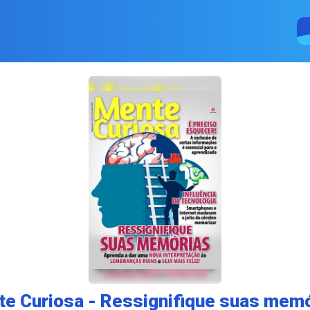
e Curiosa - Ressignifique suas mem