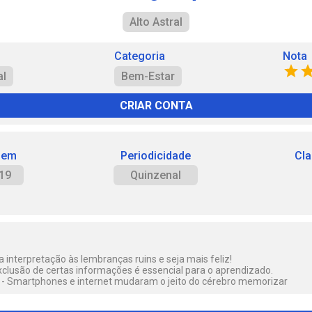
Alto Astral
Categoria
Nota
al
Bem-Estar
CRIAR CONTA
 em
Periodicidade
Cla
19
Quinzenal
interpretação às lembranças ruins e seja mais feliz!
xclusão de certas informações é essencial para o aprendizado.
ia - Smartphones e internet mudaram o jeito do cérebro memorizar