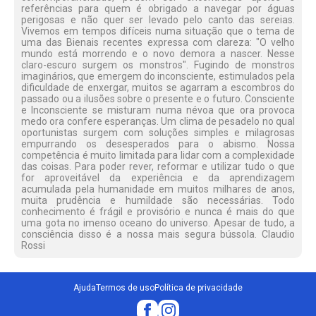
referências para quem é obrigado a navegar por águas
perigosas e não quer ser levado pelo canto das sereias.
Vivemos em tempos difíceis numa situação que o tema de
uma das Bienais recentes expressa com clareza: "O velho
mundo está morrendo e o novo demora a nascer. Nesse
claro-escuro surgem os monstros". Fugindo de monstros
imaginários, que emergem do inconsciente, estimulados pela
dificuldade de enxergar, muitos se agarram a escombros do
passado ou a ilusões sobre o presente e o futuro. Consciente
e Inconsciente se misturam numa névoa que ora provoca
medo ora confere esperanças. Um clima de pesadelo no qual
oportunistas surgem com soluções simples e milagrosas
empurrando os desesperados para o abismo. Nossa
competência é muito limitada para lidar com a complexidade
das coisas. Para poder rever, reformar e utilizar tudo o que
for aproveitável da experiência e da aprendizagem
acumulada pela humanidade em muitos milhares de anos,
muita prudência e humildade são necessárias. Todo
conhecimento é frágil e provisório e nunca é mais do que
uma gota no imenso oceano do universo. Apesar de tudo, a
consciência disso é a nossa mais segura bússola. Claudio
Rossi
Ajuda
Termos de uso
Política de privacidade