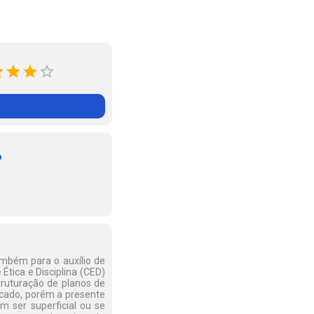
o
mbém para o auxílio de
Ética e Disciplina (CED)
truturação de planos de
rcado, porém a presente
m ser superficial ou se