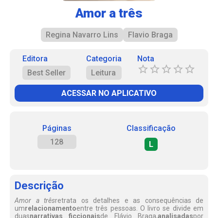
Amor a três
Regina Navarro Lins
Flavio Braga
Editora
Categoria
Nota
Best Seller
Leitura
ACESSAR NO APLICATIVO
Páginas
Classificação
128
L
Descrição
Amor a três
retrata os detalhes e as consequências de
um
relacionamento
entre três pessoas. O livro se divide em
duas
narrativas ficcionais
de Flávio Braga,
analisadas
por