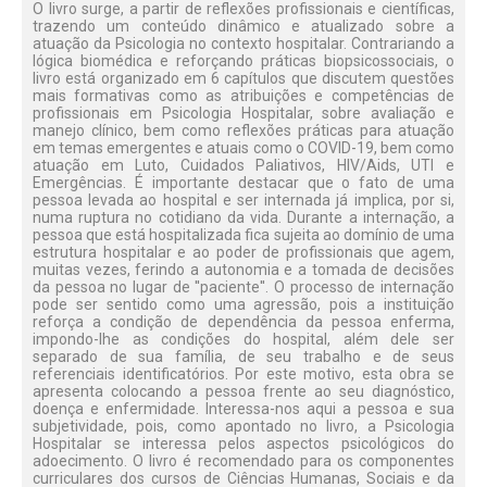
O livro surge, a partir de reflexões profissionais e científicas,
trazendo um conteúdo dinâmico e atualizado sobre a
atuação da Psicologia no contexto hospitalar. Contrariando a
lógica biomédica e reforçando práticas biopsicossociais, o
livro está organizado em 6 capítulos que discutem questões
mais formativas como as atribuições e competências de
profissionais em Psicologia Hospitalar, sobre avaliação e
manejo clínico, bem como reflexões práticas para atuação
em temas emergentes e atuais como o COVID-19, bem como
atuação em Luto, Cuidados Paliativos, HIV/Aids, UTI e
Emergências. É importante destacar que o fato de uma
pessoa levada ao hospital e ser internada já implica, por si,
numa ruptura no cotidiano da vida. Durante a internação, a
pessoa que está hospitalizada fica sujeita ao domínio de uma
estrutura hospitalar e ao poder de profissionais que agem,
muitas vezes, ferindo a autonomia e a tomada de decisões
da pessoa no lugar de ''paciente''. O processo de internação
pode ser sentido como uma agressão, pois a instituição
reforça a condição de dependência da pessoa enferma,
impondo-lhe as condições do hospital, além dele ser
separado de sua família, de seu trabalho e de seus
referenciais identificatórios. Por este motivo, esta obra se
apresenta colocando a pessoa frente ao seu diagnóstico,
doença e enfermidade. Interessa-nos aqui a pessoa e sua
subjetividade, pois, como apontado no livro, a Psicologia
Hospitalar se interessa pelos aspectos psicológicos do
adoecimento. O livro é recomendado para os componentes
curriculares dos cursos de Ciências Humanas, Sociais e da