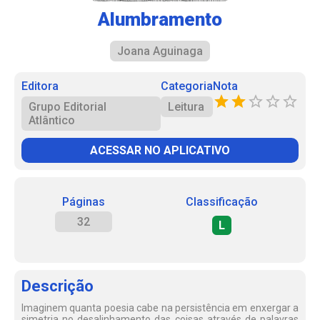
Alumbramento
Joana Aguinaga
Editora
Categoria
Nota
Grupo Editorial
Leitura
Atlântico
ACESSAR NO APLICATIVO
Páginas
Classificação
32
L
Descrição
Imaginem quanta poesia cabe na persistência em enxergar a
simetria no desalinhamento das coisas através de palavras