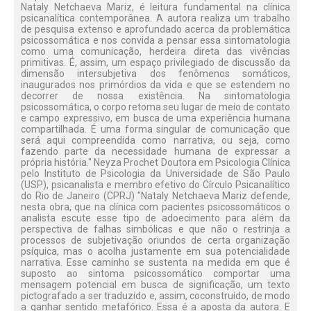
Nataly Netchaeva Mariz, é leitura fundamental na clínica
psicanalítica contemporânea. A autora realiza um trabalho
de pesquisa extenso e aprofundado acerca da problemática
psicossomática e nos convida a pensar essa sintomatologia
como uma comunicação, herdeira direta das vivências
primitivas. É, assim, um espaço privilegiado de discussão da
dimensão intersubjetiva dos fenômenos somáticos,
inaugurados nos primórdios da vida e que se estendem no
decorrer de nossa existência. Na sintomatologia
psicossomática, o corpo retoma seu lugar de meio de contato
e campo expressivo, em busca de uma experiência humana
compartilhada. É uma forma singular de comunicação que
será aqui compreendida como narrativa, ou seja, como
fazendo parte da necessidade humana de expressar a
própria história." Neyza Prochet Doutora em Psicologia Clínica
pelo Instituto de Psicologia da Universidade de São Paulo
(USP), psicanalista e membro efetivo do Círculo Psicanalítico
do Rio de Janeiro (CPRJ) "Nataly Netchaeva Mariz defende,
nesta obra, que na clínica com pacientes psicossomáticos o
analista escute esse tipo de adoecimento para além da
perspectiva de falhas simbólicas e que não o restrinja a
processos de subjetivação oriundos de certa organização
psíquica, mas o acolha justamente em sua potencialidade
narrativa. Esse caminho se sustenta na medida em que é
suposto ao sintoma psicossomático comportar uma
mensagem potencial em busca de significação, um texto
pictografado a ser traduzido e, assim, coconstruído, de modo
a ganhar sentido metafórico. Essa é a aposta da autora. E