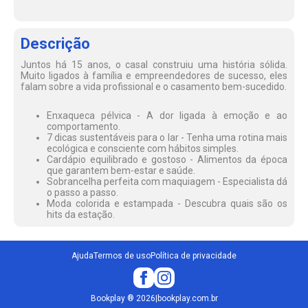
Descrição
Juntos há 15 anos, o casal construiu uma história sólida.
Muito ligados à família e empreendedores de sucesso, eles
falam sobre a vida profissional e o casamento bem-sucedido.
Enxaqueca pélvica - A dor ligada à emoção e ao
comportamento.
7 dicas sustentáveis para o lar - Tenha uma rotina mais
ecológica e consciente com hábitos simples.
Cardápio equilibrado e gostoso - Alimentos da época
que garantem bem-estar e saúde.
Sobrancelha perfeita com maquiagem - Especialista dá
o passo a passo.
Moda colorida e estampada - Descubra quais são os
hits da estação.
Ajuda
Termos de uso
Política de privacidade
Bookplay
®
2026
|
bookplay.com.br