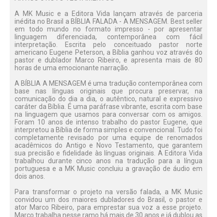
A MK Music e a Editora Vida lançam através de parceria
inédita no Brasil a BÍBLIA FALADA - A MENSAGEM. Best seller
em todo mundo no formato impresso - por apresentar
linguagem diferenciada, contemporânea com fácil
interpretação. Escrita pelo conceituado pastor norte
americano Eugene Peterson, a Bíblia ganhou voz através do
pastor e dublador Marco Ribeiro, e apresenta mais de 80
horas de uma emocionante narração.
A BÍBLIA A MENSAGEM é uma tradução contemporânea com
base nas línguas originais que procura preservar, na
comunicação do dia a dia, o autêntico, natural e expressivo
caráter da Bíblia. É uma paráfrase vibrante, escrita com base
na linguagem que usamos para conversar com os amigos.
Foram 10 anos de intenso trabalho do pastor Eugene, que
interpretou a Bíblia de forma simples e convencional. Tudo foi
completamente revisado por uma equipe de renomados
acadêmicos do Antigo e Novo Testamento, que garantem
sua precisão e fidelidade às línguas originais. A Editora Vida
trabalhou durante cinco anos na tradução para a língua
portuguesa e a MK Music concluiu a gravação de áudio em
dois anos.
Para transformar o projeto na versão falada, a MK Music
convidou um dos maiores dubladores do Brasil, o pastor e
ator Marco Ribeiro, para emprestar sua voz a esse projeto.
Marco trabalha nesse ramo há mais de 30 anos e já dublou as