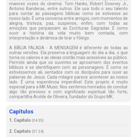
maiores vozes do cinema: Tom Hanks, Robert Downey Jr.,
Antonio Banderas, entre outros. Ele usa todo o seu talento
para contar as passagens bíblicas como se estivesse ao
nosso lado. É uma conversa entre amigos, com momentos de
alegria, tristeza, paz, suspense, enfim, com todas as
emoções que perpassam as Escrituras Sagradas. É como
ouvir a história da vida muito bem contada, com
interpretação e dinâmica de tirar o fôlego.
A BÍBLIA FALADA - A MENSAGEM é diferente de todas as
outras versões. Ela preserva a linguagem do dia a dia, o que
torna os valores e as ideias cristãs mais acessíveis ao público.
Permite ainda que os ouvintes se aproximem dos eventos
bíblicos e se identifiquem com as personagens. É como se
estivéssemos ali, sentados com os discípulos para ouvir as
palavras de Jesus. Cada milagre parece acontecer ao nosso
lado. É uma experiência imperdível. Este projeto é muito
especial para a MK Music. Nos sentimos honrados de concluir
algo tão precioso e com significado espiritual tão forte,
compartilha Arolde de Oliveira, fundador do Grupo MK.
Capítulos
1. Capítulo
(
04:35
)
2. Capítulo
(
07:24
)