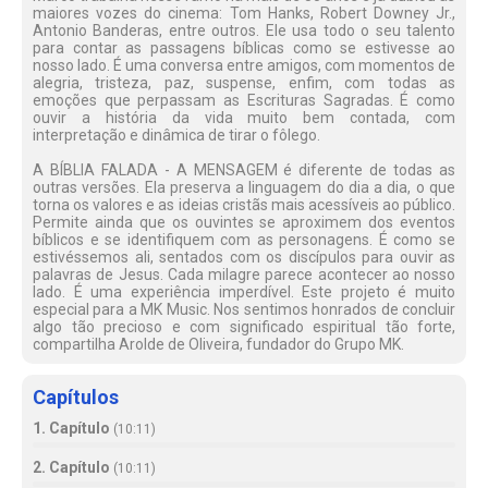
maiores vozes do cinema: Tom Hanks, Robert Downey Jr.,
Antonio Banderas, entre outros. Ele usa todo o seu talento
para contar as passagens bíblicas como se estivesse ao
nosso lado. É uma conversa entre amigos, com momentos de
alegria, tristeza, paz, suspense, enfim, com todas as
emoções que perpassam as Escrituras Sagradas. É como
ouvir a história da vida muito bem contada, com
interpretação e dinâmica de tirar o fôlego.
A BÍBLIA FALADA - A MENSAGEM é diferente de todas as
outras versões. Ela preserva a linguagem do dia a dia, o que
torna os valores e as ideias cristãs mais acessíveis ao público.
Permite ainda que os ouvintes se aproximem dos eventos
bíblicos e se identifiquem com as personagens. É como se
estivéssemos ali, sentados com os discípulos para ouvir as
palavras de Jesus. Cada milagre parece acontecer ao nosso
lado. É uma experiência imperdível. Este projeto é muito
especial para a MK Music. Nos sentimos honrados de concluir
algo tão precioso e com significado espiritual tão forte,
compartilha Arolde de Oliveira, fundador do Grupo MK.
Capítulos
1. Capítulo
(
10:11
)
2. Capítulo
(
10:11
)