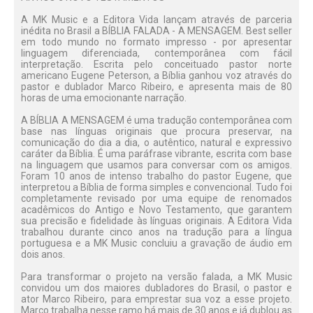
A MK Music e a Editora Vida lançam através de parceria
inédita no Brasil a BÍBLIA FALADA - A MENSAGEM. Best seller
em todo mundo no formato impresso - por apresentar
linguagem diferenciada, contemporânea com fácil
interpretação. Escrita pelo conceituado pastor norte
americano Eugene Peterson, a Bíblia ganhou voz através do
pastor e dublador Marco Ribeiro, e apresenta mais de 80
horas de uma emocionante narração.
A BÍBLIA A MENSAGEM é uma tradução contemporânea com
base nas línguas originais que procura preservar, na
comunicação do dia a dia, o autêntico, natural e expressivo
caráter da Bíblia. É uma paráfrase vibrante, escrita com base
na linguagem que usamos para conversar com os amigos.
Foram 10 anos de intenso trabalho do pastor Eugene, que
interpretou a Bíblia de forma simples e convencional. Tudo foi
completamente revisado por uma equipe de renomados
acadêmicos do Antigo e Novo Testamento, que garantem
sua precisão e fidelidade às línguas originais. A Editora Vida
trabalhou durante cinco anos na tradução para a língua
portuguesa e a MK Music concluiu a gravação de áudio em
dois anos.
Para transformar o projeto na versão falada, a MK Music
convidou um dos maiores dubladores do Brasil, o pastor e
ator Marco Ribeiro, para emprestar sua voz a esse projeto.
Marco trabalha nesse ramo há mais de 30 anos e já dublou as