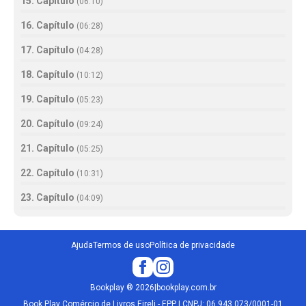
15. Capítulo
(
06:10
)
16. Capítulo
(
06:28
)
17. Capítulo
(
04:28
)
18. Capítulo
(
10:12
)
19. Capítulo
(
05:23
)
20. Capítulo
(
09:24
)
21. Capítulo
(
05:25
)
22. Capítulo
(
10:31
)
23. Capítulo
(
04:09
)
Ajuda
Termos de uso
Política de privacidade
Bookplay
®
2026
|
bookplay.com.br
Book Play Comércio de Livros Eireli - EPP | CNPJ: 06.943.073/0001-01