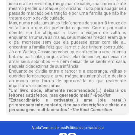
ideia era se reinventar, mergulhar de cabeça na carreira e até
mesmo perder o sotaque provinciano. Tudo para apagar seu
passado marcado pela traição e por uma família que não lhe
tratara com o devido cuidado.
Mas, numa noite, um único telefonema de sua irmã trouxe de
volta tudo o que ela pretendia esquecer. Com o pai muito
doente, ela foi obrigada a fazer a viagem de volta e,
enquanto arrumava as malas, seus maiores medos eram que
o pai morresse sem que ela pudesse estar com ele e…
encontrar a família feliz que Harriet e Joe tinham construído.
Já em Walton, Cassie percebeu que enfrentaria uma imensa
batalha particular, porque, afinal, ela não conseguia deixar de
amar seus sobrinhos — e nem deixar de se sentir em casa,
naquela cidadezinha de sua infância.
Enquanto se dividia entre o rancor e a esperança, velhas e
queridas lembranças e uma mágoa insustentável, o destino
arrumaria uma forma de aproximá-la do que realmente
importa: o verdadeiro amor.
"Um livro doce, altamente recomendado(…) deixará os
leitores satisfeitos, mas querendo mais!" -
Booklist
"Extraordinário e cativante(…) uma joia rara(…)
primorosamente contado, rico nas descrições e cheio de
personagens multifacetados." -
The Book Connection
Ajuda
Termos de uso
Política de privacidade