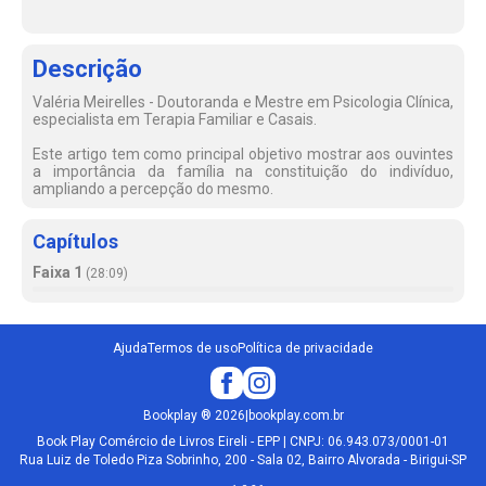
Descrição
Valéria Meirelles - Doutoranda e Mestre em Psicologia Clínica,
especialista em Terapia Familiar e Casais.
Este artigo tem como principal objetivo mostrar aos ouvintes
a importância da família na constituição do indivíduo,
ampliando a percepção do mesmo.
Capítulos
Faixa 1
(
28:09
)
Ajuda
Termos de uso
Política de privacidade
Bookplay
®
2026
|
bookplay.com.br
Book Play Comércio de Livros Eireli - EPP | CNPJ: 06.943.073/0001-01
Rua Luiz de Toledo Piza Sobrinho, 200 - Sala 02, Bairro Alvorada - Birigui-SP