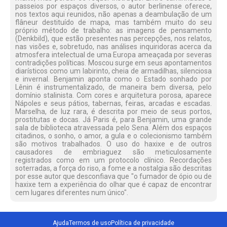
passeios por espaços diversos, o autor berlinense oferece,
nos textos aqui reunidos, não apenas a deambulação de um
flâneur destituído de mapa, mas também muito do seu
próprio método de trabalho: as imagens de pensamento
(Denkbild), que estão presentes nas percepções, nos relatos,
nas visões e, sobretudo, nas análises inquiridoras acerca da
atmosfera intelectual de uma Europa ameaçada por severas
contradições políticas. Moscou surge em seus apontamentos
diarísticos como um labirinto, cheia de armadilhas, silenciosa
e invernal. Benjamin aponta como o Estado sonhado por
Lênin é instrumentalizado, de maneira bem diversa, pelo
domínio stalinista. Com cores e arquitetura porosa, aparece
Nápoles e seus pátios, tabernas, feiras, arcadas e escadas.
Marselha, de luz rara, é descrita por meio de seus portos,
prostitutas e docas. Já Paris é, para Benjamin, uma grande
sala de biblioteca atravessada pelo Sena. Além dos espaços
citadinos, o sonho, o amor, a gula e o colecionismo também
são motivos trabalhados. O uso do haxixe e de outros
causadores de embriaguez são meticulosamente
registrados como em um protocolo clínico. Recordações
soterradas, a força do riso, a fome e a nostalgia são descritas
por esse autor que desconfiava que "o fumador de ópio ou de
haxixe tem a experiência do olhar que é capaz de encontrar
cem lugares diferentes num único".
Ajuda
Termos de uso
Política de privacidade