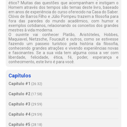
ético? Muitas das questões que acompanham e instigam o
Homem através dos tempos são temas deste livro, baseado
em anos de experiência do curso oferecido na Casa do Saber.
Clóvis de Barros Filho e Júlio Pompeu trazem a filosofia para
fora das paredes do mundo acadêmico, com humor e
exemplos cotidianos, relacionando os conceitos dos grandes
mestres à vida moderna.
O ouvinte vai conhecer Platão, Aristóteles, Hobbes,
Maquiavel, Nietzsche, Foucault e outros, como se estivesse
fazendo um passeio turístico pela história da filosofia,
conhecendo grandes atrações e vivendo experiências novas
e fascinantes. Se a sua vida tem alguma coisa a ver com
liberdade, felicidade, ética, fé, poder, esperança e
conhecimento, este livro é para você.
Capítulos
Capítulo #1
(
26:32
)
Capítulo #2
(
17:58
)
Capítulo #3
(
29:59
)
Capítulo #4
(
29:59
)
Capítulo #5
(
28:18
)