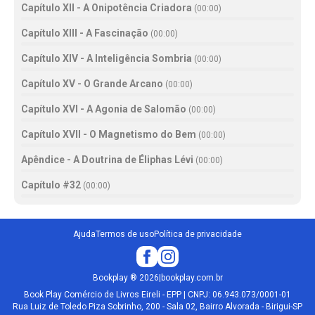
Capítulo XII - A Onipotência Criadora
(
00:00
)
Capítulo XIII - A Fascinação
(
00:00
)
Capítulo XIV - A Inteligência Sombria
(
00:00
)
Capítulo XV - O Grande Arcano
(
00:00
)
Capítulo XVI - A Agonia de Salomão
(
00:00
)
Capítulo XVII - O Magnetismo do Bem
(
00:00
)
Apêndice - A Doutrina de Éliphas Lévi
(
00:00
)
Capítulo #32
(
00:00
)
Ajuda
Termos de uso
Política de privacidade
Bookplay
®
2026
|
bookplay.com.br
Book Play Comércio de Livros Eireli - EPP | CNPJ: 06.943.073/0001-01
Rua Luiz de Toledo Piza Sobrinho, 200 - Sala 02, Bairro Alvorada - Birigui-SP