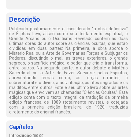
Descrição
Publicado postumamente e considerado “a obra definitiva”
de Éliphas Lévi, assim como seu testamento espiritual, o
Grande Arcano ou o Ocultismo Revelado contém as duas
últimas obras do autor sobre as ciências ocultas, que estão
divididas em duas partes: Na primeira, a obra aborda o
Mistério Real ou a Arte de Governar as Forças e Subjugar os
Poderes, discutindo o mal, as trevas exteriores, o grande
segredo, o sacrifício mágico, o poder que cria e transforma,
entre outros. Na segunda parte, o autor debate o Mistério
Sacerdotal ou a Arte de Fazer Servir-se pelos Espíritos,
apresentando temas como, as forças errantes, o
sobrenatural e o divino, a adivinhação, os ritos sagrados e os
malditos, entre outros. Este é seu último livro sobre as artes
mágicas que envolvem as chamadas “Ciências Ocultas”. Esta
edição conta com o texto integral da tradução da primeira
edição francesa de 1889 (totalmente revista), e cotejada
com a primeira edição brasileira, de 1920, traduzida
diretamente do original francês.
Capítulos
Introdução
(
00:00
)