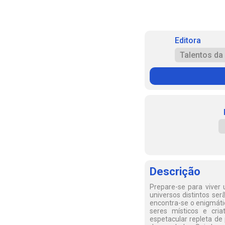
Editora
Talentos da 
Descrição
Prepare-se para viver
universos distintos s
encontra-se o enigmátic
seres místicos e cr
espetacular repleta de