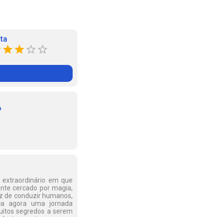
ta
o
 extraordinário em que
nte cercado por magia,
paz de conduzir humanos,
ça agora uma jornada
muitos segredos a serem