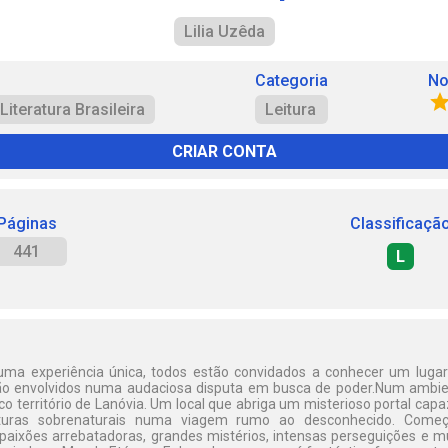
Lilia Uzêda
Categoria
No
Literatura Brasileira
Leitura
CRIAR CONTA
Páginas
Classificaçã
441
L
 uma experiência única, todos estão convidados a conhecer um lugar
erão envolvidos numa audaciosa disputa em busca de poder.Num ambie
o território de Lanóvia. Um local que abriga um misterioso portal ca
iaturas sobrenaturais numa viagem rumo ao desconhecido. Come
 paixões arrebatadoras, grandes mistérios, intensas perseguições e 