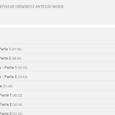
EPOIS DE ORÍGENES E ANTES DE NICEIA
Parte 1
(
47:06
)
Parte 2
(
48:06
)
 - Parte 1
(
35:35
)
 - Parte 2
(
29:53
)
ia
(
57:38
)
Parte 1
(
45:22
)
Parte 2
(
30:36
)
Parte 3
(
52:33
)