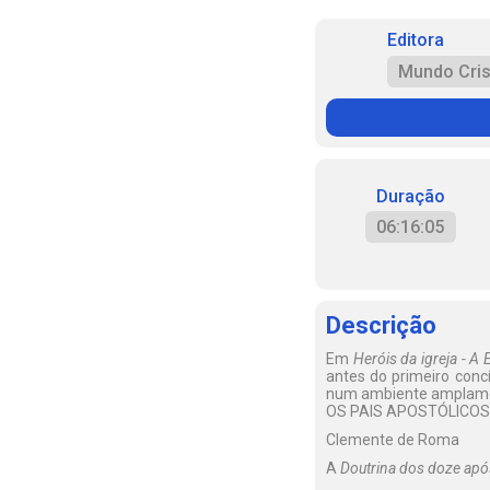
Editora
Mundo Cris
Duração
06:16:05
Descrição
Em
Heróis da igreja - A 
antes do primeiro conc
num ambiente amplament
OS PAIS APOSTÓLICOS
Clemente de Roma
A
Doutrina dos doze apó