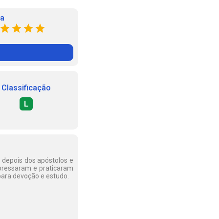
ta
Classificação
L
 depois dos apóstolos e
xpressaram e praticaram
para devoção e estudo.