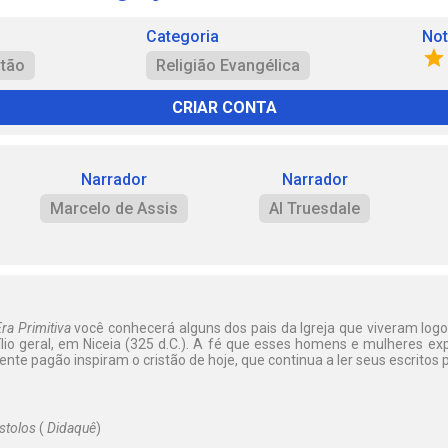
Categoria
No
tão
Religião Evangélica
CRIAR CONTA
Narrador
Narrador
Marcelo de Assis
Al Truesdale
Era Primitiva
você conhecerá alguns dos pais da Igreja que viveram logo
ílio geral, em Niceia (325 d.C.). A fé que esses homens e mulheres e
e pagão inspiram o cristão de hoje, que continua a ler seus escritos 
stolos
(
Didaquê
)