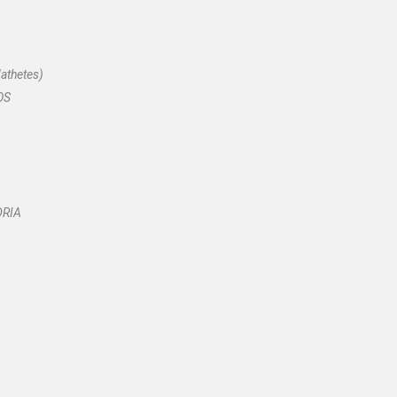
athetes
)
OS
DRIA