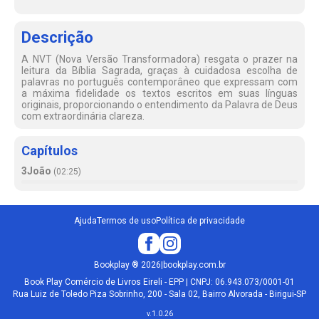
Descrição
A NVT (Nova Versão Transformadora) resgata o prazer na
leitura da Bíblia Sagrada, graças à cuidadosa escolha de
palavras no português contemporâneo que expressam com
a máxima fidelidade os textos escritos em suas línguas
originais, proporcionando o entendimento da Palavra de Deus
com extraordinária clareza.
Capítulos
3João
(
02:25
)
Ajuda
Termos de uso
Política de privacidade
Bookplay
®
2026
|
bookplay.com.br
Book Play Comércio de Livros Eireli - EPP | CNPJ: 06.943.073/0001-01
Rua Luiz de Toledo Piza Sobrinho, 200 - Sala 02, Bairro Alvorada - Birigui-SP
v.
1.0.26