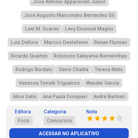
Jose Antonio Apparecido Junior
José Augusto Marcondes Bernardes Gil
Leni M. Soares
Levy Emanuel Magno
Luiz Dellore
Marcos Destefenni
Renan Flumian
Ricardo Quartim
Robinson Sakiyama Barreirinhas
Rodrigo Bordalo
Savio Chalita
Teresa Melo
Vanessa Tonolli Trigueiros
Wander Garcia
Alice Satin
Ana Paula Dompieri
André Barbieri
Editora
Categoria
Nota
Foco
Concursos
ACESSAR NO APLICATIVO