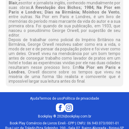
Blair,
escritor e jornalista inglês, conhecido mundialmente por
suas obras:
A Revolução dos Bichos; 1984; Na Pior em
Paris e Londres; Dias na Birmânia; Moinhos de Vento
,
entre outras. Na Pior em Paris e Londres, é um livro de
memórias do período mais marcante da vida do autor e a sua
primeira obra. Foi quando de sua publicação, em 1933, que
nasceu o pseudônimo George Orwell, por sugestão de seu
editor.
Depois de trabalhar como policial do Império Britânico na
Birmânia, George Orwell resolveu saber como era a vida, o
modo de ser e de pensar da população pobre e foi viver como
um deles. Orwell viveu na mendicância por um bom tempo
antes de conseguir trabalho como lavador de pratos em um
hotel e todas as experiências vividas por ele nas duas cidades
resultaram nesse precioso livro. Em
Na Pior em Paris e
Londres
, Orwell discorre sobre os tempos que viveu na
miséria de uma forma tão realista e comovente que é
impossível largar sua leitura antes do final.
Ajuda
Termos de uso
Política de privacidade
Bookplay
®
2026
|
bookplay.com.br
Book Play Comércio de Livros Eireli - EPP | CNPJ: 06.943.073/0001-01
Rua Luiz de Toledo Piza Sobrinho, 200 - Sala 02, Bairro Alvorada - Birigui-SP