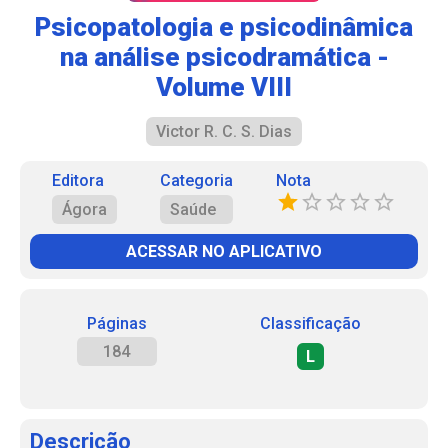
Psicopatologia e psicodinâmica
na análise psicodramática -
Volume VIII
Victor R. C. S. Dias
Editora
Categoria
Nota
Ágora
Saúde
ACESSAR NO APLICATIVO
Páginas
Classificação
184
L
Descrição