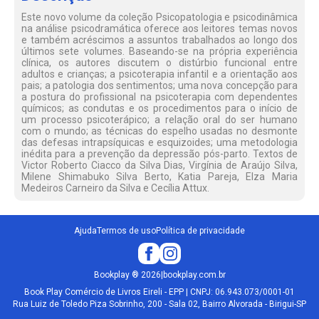
Este novo volume da coleção Psicopatologia e psicodinâmica
na análise psicodramática oferece aos leitores temas novos
e também acréscimos a assuntos trabalhados ao longo dos
últimos sete volumes. Baseando-se na própria experiência
clínica, os autores discutem o distúrbio funcional entre
adultos e crianças; a psicoterapia infantil e a orientação aos
pais; a patologia dos sentimentos; uma nova concepção para
a postura do profissional na psicoterapia com dependentes
químicos; as condutas e os procedimentos para o início de
um processo psicoterápico; a relação oral do ser humano
com o mundo; as técnicas do espelho usadas no desmonte
das defesas intrapsíquicas e esquizoides; uma metodologia
inédita para a prevenção da depressão pós-parto. Textos de
Victor Roberto Ciacco da Silva Dias, Virgínia de Araújo Silva,
Milene Shimabuko Silva Berto, Katia Pareja, Elza Maria
Medeiros Carneiro da Silva e Cecília Attux.
Ajuda
Termos de uso
Política de privacidade
Bookplay
®
2026
|
bookplay.com.br
Book Play Comércio de Livros Eireli - EPP | CNPJ: 06.943.073/0001-01
Rua Luiz de Toledo Piza Sobrinho, 200 - Sala 02, Bairro Alvorada - Birigui-SP