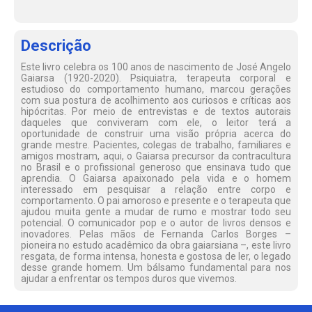
Descrição
Este livro celebra os 100 anos de nascimento de José Angelo
Gaiarsa (1920-2020). Psiquiatra, terapeuta corporal e
estudioso do comportamento humano, marcou gerações
com sua postura de acolhimento aos curiosos e críticas aos
hipócritas. Por meio de entrevistas e de textos autorais
daqueles que conviveram com ele, o leitor terá a
oportunidade de construir uma visão própria acerca do
grande mestre. Pacientes, colegas de trabalho, familiares e
amigos mostram, aqui, o Gaiarsa precursor da contracultura
no Brasil e o profissional generoso que ensinava tudo que
aprendia. O Gaiarsa apaixonado pela vida e o homem
interessado em pesquisar a relação entre corpo e
comportamento. O pai amoroso e presente e o terapeuta que
ajudou muita gente a mudar de rumo e mostrar todo seu
potencial. O comunicador pop e o autor de livros densos e
inovadores. Pelas mãos de Fernanda Carlos Borges –
pioneira no estudo acadêmico da obra gaiarsiana –, este livro
resgata, de forma intensa, honesta e gostosa de ler, o legado
desse grande homem. Um bálsamo fundamental para nos
ajudar a enfrentar os tempos duros que vivemos.