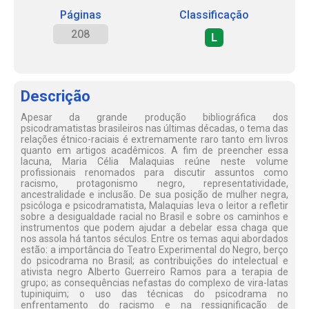
Páginas
Classificação
208
L
Descrição
Apesar da grande produção bibliográfica dos
psicodramatistas brasileiros nas últimas décadas, o tema das
relações étnico-raciais é extremamente raro tanto em livros
quanto em artigos acadêmicos. A fim de preencher essa
lacuna, Maria Célia Malaquias reúne neste volume
profissionais renomados para discutir assuntos como
racismo, protagonismo negro, representatividade,
ancestralidade e inclusão. De sua posição de mulher negra,
psicóloga e psicodramatista, Malaquias leva o leitor a refletir
sobre a desigualdade racial no Brasil e sobre os caminhos e
instrumentos que podem ajudar a debelar essa chaga que
nos assola há tantos séculos. Entre os temas aqui abordados
estão: a importância do Teatro Experimental do Negro, berço
do psicodrama no Brasil; as contribuições do intelectual e
ativista negro Alberto Guerreiro Ramos para a terapia de
grupo; as consequências nefastas do complexo de vira-latas
tupiniquim; o uso das técnicas do psicodrama no
enfrentamento do racismo e na ressignificação de