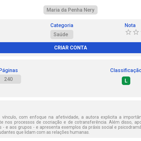
Maria da Penha Nery
Categoria
Nota
Saúde
CRIAR CONTA
Páginas
Classificaçã
240
L
vínculo, com enfoque na afetividade, a autora explicita a importâ
nte nos processos de cocriação e de cotransferência. Além disso, 
os - e aos grupos - e apresenta exemplos da práxis social e psicodram
studantes que lidam com as relações humanas.