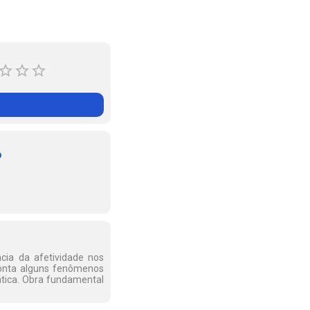
o
ncia da afetividade nos
aponta alguns fenômenos
ática. Obra fundamental