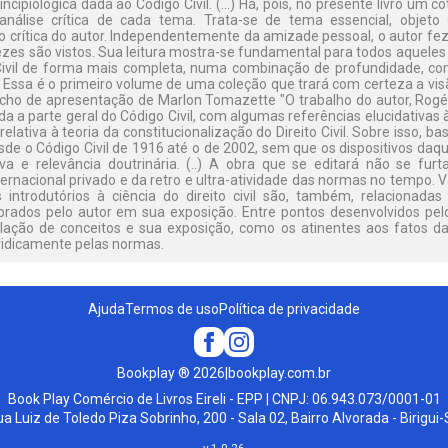
ncipiológica dada ao Código Civil. (...) Há, pois, no presente livro um co
álise crítica de cada tema. Trata-se de tema essencial, objeto 
o crítica do autor. Independentemente da amizade pessoal, o autor fe
zes são vistos. Sua leitura mostra-se fundamental para todos aquele
 Civil de forma mais completa, numa combinação de profundidade, com 
. Essa é o primeiro volume de uma coleção que trará com certeza a vi
Trecho de apresentação de Marlon Tomazette "O trabalho do autor, Rog
a a parte geral do Código Civil, com algumas referências elucidativas 
elativa à teoria da constitucionalização do Direito Civil. Sobre isso, 
esde o Código Civil de 1916 até o de 2002, sem que os dispositivos d
iva e relevância doutrinária. (..) A obra que se editará não se fur
ternacional privado e da retro e ultra-atividade das normas no tempo. V
introdutórios à ciência do direito civil são, também, relacionadas
mbrados pelo autor em sua exposição. Entre pontos desenvolvidos pe
lação de conceitos e sua exposição, como os atinentes aos fatos da
ridicamente pelas normas.
Ajuda
Termos de uso
Política de privacidade
Bookplay
®
2026
|
bookplay.com.br
Book Play Comércio de Livros Eireli - EPP | CNPJ: 06.943.073/0001-01
a Luiz de Toledo Piza Sobrinho, 200 - Sala 02, Bairro Alvorada - Birigui