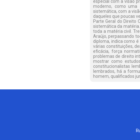
especial com a visão pri
moderno, como uma an
sistemática, com a visã
daqueles que poucas ve
Parte Geral do Direito
sistemática da matéria
toda a matéria civil. 
Araújo, perpassando tod
diploma, indica como é r
várias constituições, d
eficácia, força normat
problemas de direito in
mostrar como estudos 
constitucionalistas le
lembrados, há a formu
homem, qualificados ju
Ru