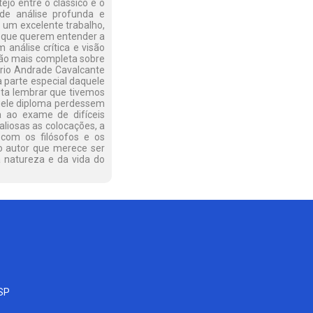
tejo entre o clássico e o
de análise profunda e
z um excelente trabalho,
s que querem entender a
análise crítica e visão
são mais completa sobre
ério Andrade Cavalcante
à parte especial daquele
basta lembrar que tivemos
aquele diploma perdessem
ta ao exame de difíceis
aliosas as colocações, a
 com os filósofos e os
lo autor que merece ser
 natureza e da vida do
-SP