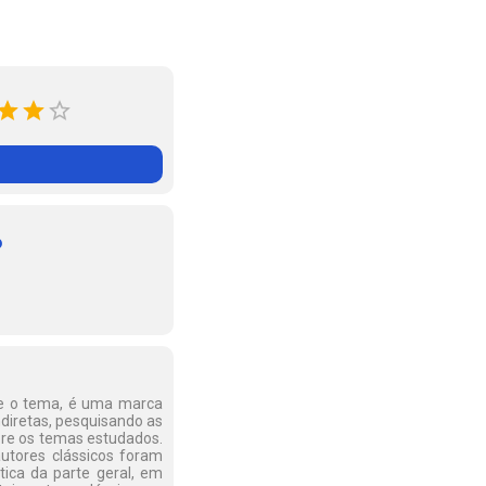
o
bre o tema, é uma marca
ndiretas, pesquisando as
obre os temas estudados.
autores clássicos foram
ica da parte geral, em