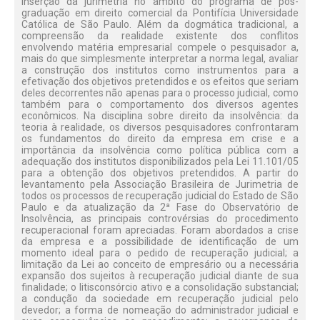
inserção da jurimetria no âmbito do programa de pós-
graduação em direito comercial da Pontifícia Universidade
Católica de São Paulo. Além da dogmática tradicional, a
compreensão da realidade existente dos conflitos
envolvendo matéria empresarial compele o pesquisador a,
mais do que simplesmente interpretar a norma legal, avaliar
a construção dos institutos como instrumentos para a
efetivação dos objetivos pretendidos e os efeitos que seriam
deles decorrentes não apenas para o processo judicial, como
também para o comportamento dos diversos agentes
econômicos. Na disciplina sobre direito da insolvência: da
teoria à realidade, os diversos pesquisadores confrontaram
os fundamentos do direito da empresa em crise e a
importância da insolvência como política pública com a
adequação dos institutos disponibilizados pela Lei 11.101/05
para a obtenção dos objetivos pretendidos. A partir do
levantamento pela Associação Brasileira de Jurimetria de
todos os processos de recuperação judicial do Estado de São
Paulo e da atualização da 2ª Fase do Observatório de
Insolvência, as principais controvérsias do procedimento
recuperacional foram apreciadas. Foram abordados a crise
da empresa e a possibilidade de identificação de um
momento ideal para o pedido de recuperação judicial; a
limitação da Lei ao conceito de empresário ou a necessária
expansão dos sujeitos à recuperação judicial diante de sua
finalidade; o litisconsórcio ativo e a consolidação substancial;
a condução da sociedade em recuperação judicial pelo
devedor; a forma de nomeação do administrador judicial e