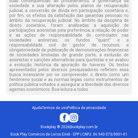
suas consequências ao procedimento; a governança da
sociedade e sua alteração pelos planos de recuperação
judicial; a conversão de dívida em participação societária e,
por fim, os efeitos da satisfação das garantias pessoais no
âmbito da recuperação judicial. No âmbito da disciplina de
direito societário, foram analisadas a aquisição de
participações acionistas pela preferência; a relação de poder
e as ações de responsabilidade do controlador nas
sociedades anônimas; os fundos "quant" e a
responsabilidade civil do gestor de recursos; a
obrigatoriedade de publicação de demonstrações financeiras
de sociedades limitadas de grande porte; a exclusão de
acionistas e sanções alternativas para quotistas e se avaliou
a evolução histórica da apuração de haveres. Os textos
apresentados pelos diversos pesquisadores refletem essa
busca incessante por se compreender o direito como um
fenômeno social e as normas legais como instrumentos de
política pública voltados a assegurar a liberdade dos diversos
agentes econômicos. Boa leitura a todos
Ajuda
Termos de uso
Política de privacidade
Bookplay
®
2026
|
bookplay.com.br
Book Play Comércio de Livros Eireli - EPP | CNPJ: 06.943.073/0001-01