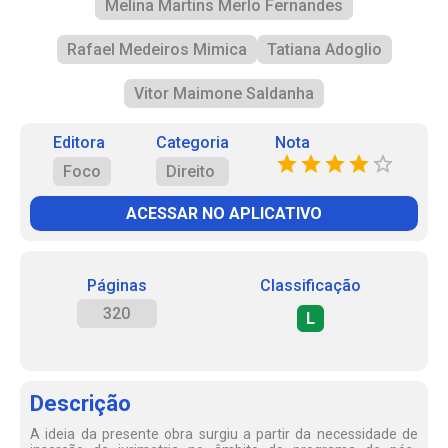
Melina Martins Merlo Fernandes
Rafael Medeiros Mimica
Tatiana Adoglio
Vitor Maimone Saldanha
Editora
Categoria
Nota
Foco
Direito
ACESSAR NO APLICATIVO
Páginas
Classificação
320
L
Descrição
A ideia da presente obra surgiu a partir da necessidade de