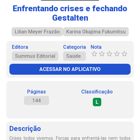
Enfrentando crises e fechando
Gestalten
Lilian Meyer Frazão
Karina Okajima Fukumitsu
Editora
Categoria
Nota
Summus Editorial
Saúde
ACESSAR NO APLICATIVO
Páginas
Classificação
144
L
Descrição
Crises todos vivemos. Forças para enfrentá-las nem todos