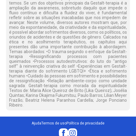
temos. Se um dos objetivos principais da Gestalt-terapia é a
ampliação da awareness, sobretudo daquilo que impede o
fluxo contínuo e dificulta a fluidez do viver, é fundamental
refletir sobre as situações inacabadas que nos impedem de
avançar. Neste volume, diversos autores mostram que, por
meio da espontaneidade, da criatividade e da espiritualidade,
é possível abordar sofrimentos diversos, como os políticos, os
oriundos de acidentes e de questões de gênero. Calcados na
ética e no acolhimento terapêutico, os capítulos aqui
presentes dão uma importante contribuição à abordagem.
Temas abordados: •O trauma segundo o enfoque da Gestalt-
terapia •Ressignificando processos com pacientes
queimados •Processos autodestrutivos: do luto do "antigo
self" à reinvenção criativa do self •Experiências em Gestalt-
terapia diante do sofrimento LGBTQI+ •Ética e sofrimento
humano •Cuidado às pessoas em sofrimento e possibilidades
de ressignificação •Relação ambiente-corpo como unidade
sagrada: Gestalt-terapia como morada da espiritualidade
Textos de: Maria Alice Queiroz de Brito (Lika Queiroz); Josélia
Quintas; Karina Okajima Fukumitsu; Paulo Barros; Lilian Meyer
Frazão; Beatriz Helena Paranhos Cardella; Jorge Ponciano
Ribeiro.
Ajuda
Termos de uso
Política de privacidade