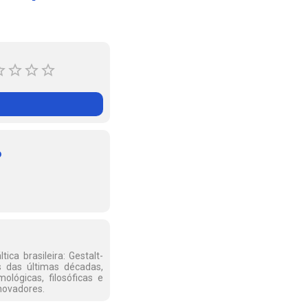
o
ca brasileira: Gestalt-
s das últimas décadas,
ológicas, filosóficas e
novadores.