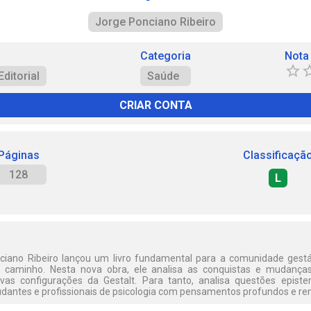
Jorge Ponciano Ribeiro
Categoria
Nota
ditorial
Saúde
CRIAR CONTA
Páginas
Classificaçã
128
L
iano Ribeiro lançou um livro fundamental para a comunidade gestálti
 caminho. Nesta nova obra, ele analisa as conquistas e mudança
vas configurações da Gestalt. Para tanto, analisa questões epistem
tudantes e profissionais de psicologia com pensamentos profundos e re