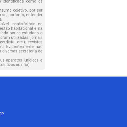
a identificada como os
sumo coletivo, por ser
ou-se, portanto, entender
a.
vel insatisfatório no
estão habitacional e na
ríodo pouco estudado e
oram utilizadas: jornais
cerdista etc.); revistas
 não. Evidentemente não
 diversas secretaria de
s aparatos jurídicos e
oletivos ou não).
-SP