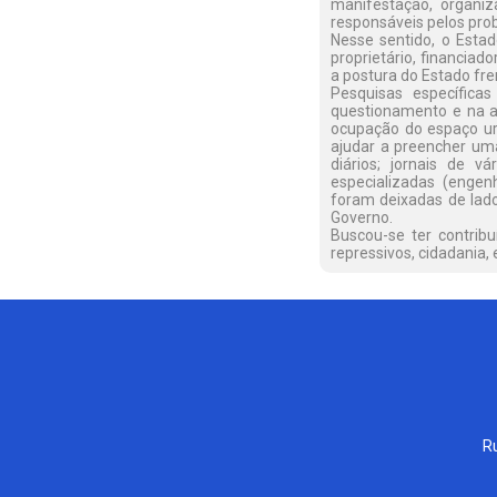
manifestação, organiz
responsáveis pelos pro
Nesse sentido, o Esta
proprietário, financiado
a postura do Estado fre
Pesquisas específica
questionamento e na an
ocupação do espaço ur
ajudar a preencher uma 
diários; jornais de vár
especializadas (engenh
foram deixadas de lado
Governo.
Buscou-se ter contrib
repressivos, cidadania,
Ru