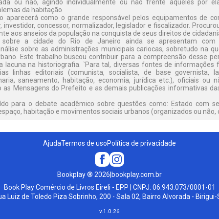
ada ou não, agindo individualmente ou não frente àqueles por el
blemas da habitação.
do aparecerá como o grande responsável pelos equipamentos de con
r, investidor, concessor, normalizador, legislador e fiscalizador. Procur
nte aos anseios da população na conquista de seus direitos de cidadani
s sobre a cidade do Rio de Janeiro ainda se apresentam com ní
álise sobre as administrações municipais cariocas, sobretudo na qu
bano. Este trabalho buscou contribuir para a compreensão desse pe
lacuna na historiografia. `Para tal, diversas fontes de informações f
ias linhas editoriais (comunista, socialista, de base governista, la
aria, saneamento, habitação, economia, jurídica etc.), oficiais ou
 as Mensagens do Prefeito e as demais publicações informativas das
uído para o debate acadêmico sobre questões como: Estado com seu
 espaço, habitação e movimentos sociais urbanos (organizados ou não, c
Ajuda
Termos de uso
Política de privacidade
Bookplay
®
2026
|
bookplay.com.br
Book Play Comércio de Livros Eireli - EPP | CNPJ: 06.943.073/0001-01
a Luiz de Toledo Piza Sobrinho, 200 - Sala 02, Bairro Alvorada - Birigui
v.
1.0.26