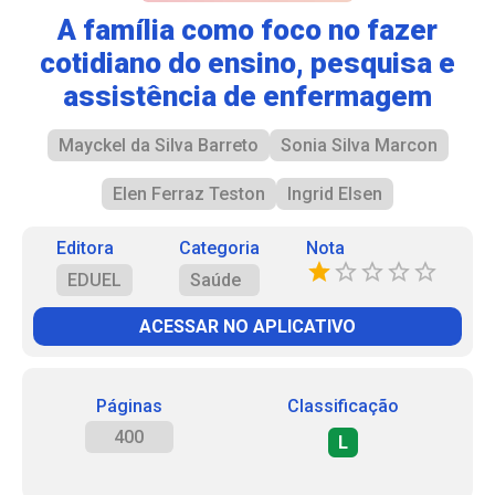
A família como foco no fazer
cotidiano do ensino, pesquisa e
assistência de enfermagem
Mayckel da Silva Barreto
Sonia Silva Marcon
Elen Ferraz Teston
Ingrid Elsen
Editora
Categoria
Nota
EDUEL
Saúde
ACESSAR NO APLICATIVO
Páginas
Classificação
400
L