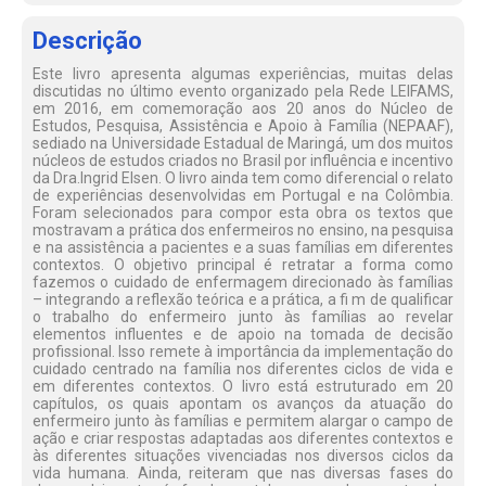
Descrição
Este livro apresenta algumas experiências, muitas delas
discutidas no último evento organizado pela Rede LEIFAMS,
em 2016, em comemoração aos 20 anos do Núcleo de
Estudos, Pesquisa, Assistência e Apoio à Família (NEPAAF),
sediado na Universidade Estadual de Maringá, um dos muitos
núcleos de estudos criados no Brasil por influência e incentivo
da Dra.Ingrid Elsen. O livro ainda tem como diferencial o relato
de experiências desenvolvidas em Portugal e na Colômbia.
Foram selecionados para compor esta obra os textos que
mostravam a prática dos enfermeiros no ensino, na pesquisa
e na assistência a pacientes e a suas famílias em diferentes
contextos. O objetivo principal é retratar a forma como
fazemos o cuidado de enfermagem direcionado às famílias
– integrando a reflexão teórica e a prática, a fi m de qualificar
o trabalho do enfermeiro junto às famílias ao revelar
elementos influentes e de apoio na tomada de decisão
profissional. Isso remete à importância da implementação do
cuidado centrado na família nos diferentes ciclos de vida e
em diferentes contextos. O livro está estruturado em 20
capítulos, os quais apontam os avanços da atuação do
enfermeiro junto às famílias e permitem alargar o campo de
ação e criar respostas adaptadas aos diferentes contextos e
às diferentes situações vivenciadas nos diversos ciclos da
vida humana. Ainda, reiteram que nas diversas fases do