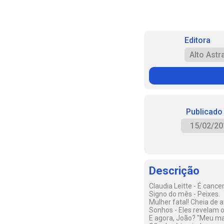
Editora
Alto Astr
Publicado
15/02/20
Descrição
Claudia Leitte - É canc
Signo do mês - Peixes.
Mulher fatal! Cheia de 
Sonhos - Eles revelam o 
E agora, João? "Meu ma