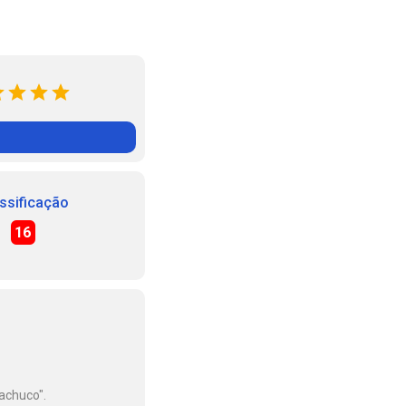
ssificação
16
achuco".