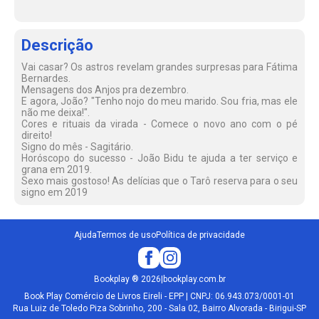
Descrição
Vai casar? Os astros revelam grandes surpresas para Fátima
Bernardes.
Mensagens dos Anjos pra dezembro.
E agora, João? "Tenho nojo do meu marido. Sou fria, mas ele
não me deixa!".
Cores e rituais da virada - Comece o novo ano com o pé
direito!
Signo do mês - Sagitário.
Horóscopo do sucesso - João Bidu te ajuda a ter serviço e
grana em 2019.
Sexo mais gostoso! As delícias que o Tarô reserva para o seu
signo em 2019
Ajuda
Termos de uso
Política de privacidade
Bookplay
®
2026
|
bookplay.com.br
Book Play Comércio de Livros Eireli - EPP | CNPJ: 06.943.073/0001-01
Rua Luiz de Toledo Piza Sobrinho, 200 - Sala 02, Bairro Alvorada - Birigui-SP