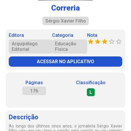
Correria
Sérgio Xavier Filho
Editora
Categoria
Nota
Arquipélago
Educação
Editorial
Física
ACESSAR NO APLICATIVO
Páginas
Classificação
176
L
Descrição
Ao longo dos últimos cinco anos, o jornalista Sérgio Xavier
Filho uniu em seu blog a paixão pela corrida ao seu talento