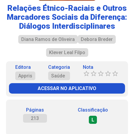
Relações Étnico-Raciais e Outros
Marcadores Sociais da Diferença:
Diálogos Interdisciplinares
Diana Ramos de Oliveira
Debora Breder
Klever Leal Filpo
Editora
Categoria
Nota
Appris
Saúde
ACESSAR NO APLICATIVO
Páginas
Classificação
213
L