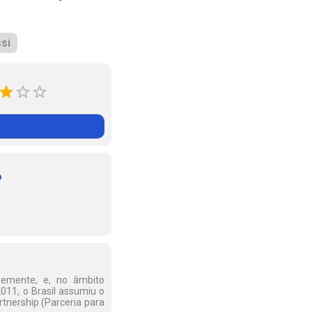
si
o
vremente, e, no âmbito
011, o Brasil assumiu o
tnership (Parceria para