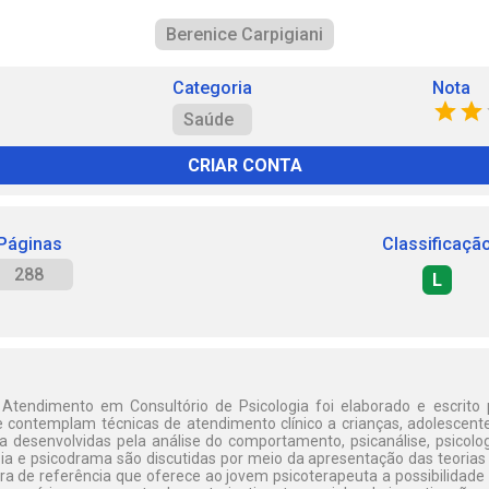
Berenice Carpigiani
Categoria
Nota
Saúde
CRIAR CONTA
Páginas
Classificaçã
288
L
 Atendimento em Consultório de Psicologia foi elaborado e escrito 
 contemplam técnicas de atendimento clínico a crianças, adolescente
a desenvolvidas pela análise do comportamento, psicanálise, psicologi
pia e psicodrama são discutidas por meio da apresentação das teorias 
de referência que oferece ao jovem psicoterapeuta a possibilidade 