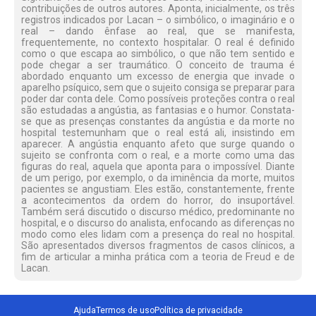
contribuições de outros autores. Aponta, inicialmente, os três
registros indicados por Lacan – o simbólico, o imaginário e o
real – dando ênfase ao real, que se manifesta,
frequentemente, no contexto hospitalar. O real é definido
como o que escapa ao simbólico, o que não tem sentido e
pode chegar a ser traumático. O conceito de trauma é
abordado enquanto um excesso de energia que invade o
aparelho psíquico, sem que o sujeito consiga se preparar para
poder dar conta dele. Como possíveis proteções contra o real
são estudadas a angústia, as fantasias e o humor. Constata-
se que as presenças constantes da angústia e da morte no
hospital testemunham que o real está ali, insistindo em
aparecer. A angústia enquanto afeto que surge quando o
sujeito se confronta com o real, e a morte como uma das
figuras do real, aquela que aponta para o impossível. Diante
de um perigo, por exemplo, o da iminência da morte, muitos
pacientes se angustiam. Eles estão, constantemente, frente
a acontecimentos da ordem do horror, do insuportável.
Também será discutido o discurso médico, predominante no
hospital, e o discurso do analista, enfocando as diferenças no
modo como eles lidam com a presença do real no hospital.
São apresentados diversos fragmentos de casos clínicos, a
fim de articular a minha prática com a teoria de Freud e de
Lacan.
Ajuda
Termos de uso
Política de privacidade