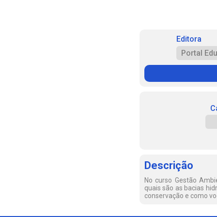
Editora
Portal Ed
C
Descrição
No curso Gestão Ambien
quais são as bacias hid
conservação e como voc