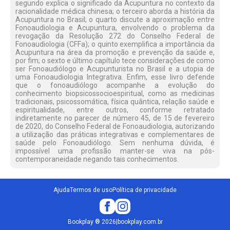
segundo explica o significado da Acupuntura no contexto da
racionalidade médica chinesa; o terceiro aborda a história da
Acupuntura no Brasil; o quarto discute a aproximação entre
Fonoaudiologia e Acupuntura, envolvendo o problema da
revogação da Resolução 272 do Conselho Federal de
Fonoaudiologia (CFFa); o quinto exemplifica a importância da
Acupuntura na área da promoção e prevenção da saúde e,
por fim; o sexto e último capítulo tece considerações de como
ser Fonoaudiólogo e Acupunturista no Brasil e a utopia de
uma Fonoaudiologia Integrativa. Enfim, esse livro defende
que o fonoaudiólogo acompanhe a evolução do
conhecimento biopsicossocioespiritual, como as medicinas
tradicionais, psicossomática, física quântica, relação saúde e
espiritualidade, entre outros, conforme retratado
indiretamente no parecer de número 45, de 15 de fevereiro
de 2020, do Conselho Federal de Fonoaudiologia, autorizando
a utilização das práticas integrativas e complementares de
saúde pelo Fonoaudiólogo. Sem nenhuma dúvida, é
impossível uma profissão manter-se viva na pós-
contemporaneidade negando tais conhecimentos.
Ajuda
Termos de uso
Política de privacidade
Bookplay
®
2026
|
bookplay.com.br