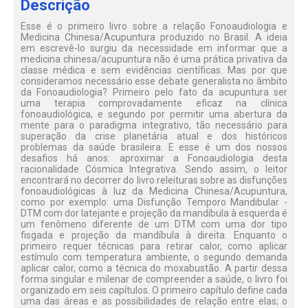
Descrição
Esse é o primeiro livro sobre a relação Fonoaudiologia e
Medicina Chinesa/Acupuntura produzido no Brasil. A ideia
em escrevê-lo surgiu da necessidade em informar que a
medicina chinesa/acupuntura não é uma prática privativa da
classe médica e sem evidências científicas. Mas por que
consideramos necessário esse debate generalista no âmbito
da Fonoaudiologia? Primeiro pelo fato da acupuntura ser
uma terapia comprovadamente eficaz na clínica
fonoaudiológica, e segundo por permitir uma abertura da
mente para o paradigma integrativo, tão necessário para
superação da crise planetária atual e dos históricos
problemas da saúde brasileira. E esse é um dos nossos
desafios há anos: aproximar a Fonoaudiologia desta
racionalidade Cósmica Integrativa. Sendo assim, o leitor
encontrará no decorrer do livro releituras sobre as disfunções
fonoaudiológicas à luz da Medicina Chinesa/Acupuntura,
como por exemplo: uma Disfunção Temporo Mandibular -
DTM com dor latejante e projeção da mandíbula à esquerda é
um fenômeno diferente de um DTM com uma dor tipo
fisgada e projeção da mandíbula à direita. Enquanto o
primeiro requer técnicas para retirar calor, como aplicar
estímulo com temperatura ambiente, o segundo demanda
aplicar calor, como a técnica do moxabustão. A partir dessa
forma singular e milenar de compreender a saúde, o livro foi
organizado em seis capítulos. O primeiro capítulo define cada
uma das áreas e as possibilidades de relação entre elas; o