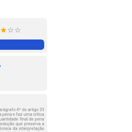
o
arágrafo 4º do artigo 33
a pena e faz uma crítica
uantidade final de pena
à solução que preserva a
técnica da interpretação