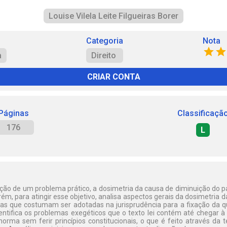
Louise Vilela Leite Filgueiras Borer
Categoria
Nota
a
Direito
CRIAR CONTA
Páginas
Classificaçã
176
L
ção de um problema prático, a dosimetria da causa de diminuição do p
rém, para atingir esse objetivo, analisa aspectos gerais da dosimetria d
árias que costumam ser adotadas na jurisprudência para a fixação da q
Identifica os problemas exegéticos que o texto lei contém até chegar 
orma sem ferir princípios constitucionais, o que é feito através da 