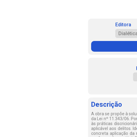
Editora
Dialétic
Descrição
A obra se propõe à solu
da Lei nº 11.343/06. Po
às práticas discricion
aplicável aos delitos. 
concreta aplicação da n