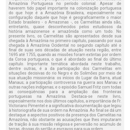
Amazônia Portuguesa no período colonial. Apesar de
haverem tido papel importante na colonização portuguesa
do que hoje é a Amazônia Brasileira, especialmente na
configuração daquele que hoje é geograficamente o maior
Estado brasileiro - o Amazonas -, os Carmelitas ainda são,
entretanto, quase desconhecidos pelos estudiosos da
história amazonense e amazônida como um todo. No
presente livro, os Carmelitas são apresentados desde sua
chegada à Amazônia no primeiro capítulo, passando por sua
chegada à Amazônia Ocidental no segundo capítulo até o
final de suas seis décadas de atuação nesta região, entre
1695 até 1755, quando as missões foram extintas por ordem
da Coroa portuguesa, o que é abordado ao final do último
capítulo. Importante temática abordada neste trabalho,
dentre outras, é a da participação dos Carmelitas em
situações decisivas do rio Negro e do Solimões por meio de
sua atuação missionária: os inícios do Lugar da Barra, atual
Manaus; a participação controversa na guerra aos Manau e
outras nações indígenas; e o episódio Samuel Fritz com todas
as conseqüências para a ampliação das fronteiras
portuguesas na Amazônia. Destaca-se neste livro,
especialmente nos dois últimos capítulos, a importância de Fr.
Victoriano Pimentel e a significativa documentação que legou
à historiografia de sua ordem na Amazônia. Ao final se dá um
destaque a aspectos positivos da presença dos Camelitas na
Amazônia, não obstante as acusações que lhes imputaram
de traição à sua missão religiosa e perversão no acúmulo de
terras, drogas do sertão e escravos para sua ordem.