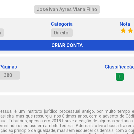
José Ivan Ayres Viana Filho
Categoria
Nota
a
Direito
CRIAR CONTA
Páginas
Classificaçã
380
L
cessual é um instituto jurídico processual antigo, por muito tempo 
brasileira, mas que ressurgiu, nos últimos anos, com o advento do Cód
ssual Tributário, apenas em 2018 houve a edição de algumas portarias 
mitindo o seu uso em âmbito federal. Ademais, o livro busca trazer u
ão ao princípio da igualdade, mas sem esquecer os demais, com o obje