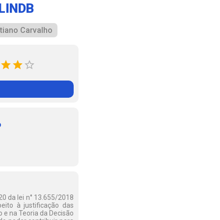
 LINDB
tiano Carvalho
o
20 da lei n° 13.655/2018
eito à justificação das
o e na Teoria da Decisão