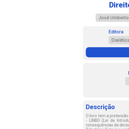
Direi
José Umberto 
Editora
Dialétic
Descrição
O livro tem a pretensão
- LINBD (Lei de Introd
consequências da decisã