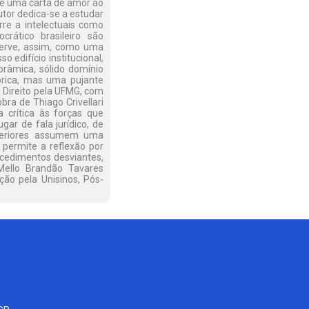
i é uma carta de amor ao
autor dedica-se a estudar
re a intelectuais como
rático brasileiro são
 serve, assim, como uma
 edifício institucional,
orâmica, sólido domínio
teórica, mas uma pujante
m Direito pela UFMG, com
bra de Thiago Crivellari
crítica às forças que
gar de fala jurídico, de
nteriores assumem uma
 permite a reflexão por
ocedimentos desviantes,
 Mello Brandão Tavares
ão pela Unisinos, Pós-