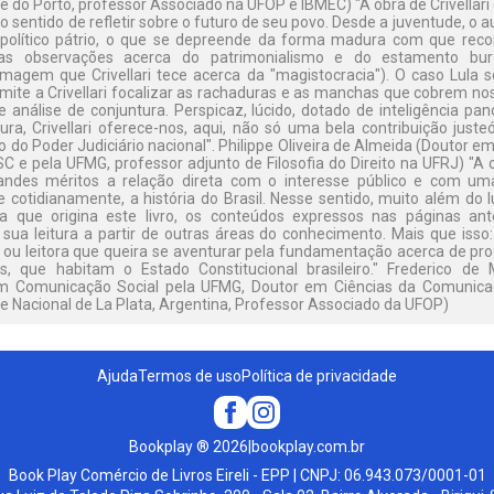
e do Porto, professor Associado na UFOP e IBMEC) "A obra de Crivellar
 no sentido de refletir sobre o futuro de seu povo. Desde a juventude, o 
-político pátrio, o que se depreende da forma madura com que recor
s observações acerca do patrimonialismo e do estamento buroc
magem que Crivellari tece acerca da "magistocracia"). O caso Lula
ite a Crivellari focalizar as rachaduras e as manchas que cobrem nosso
análise de conjuntura. Perspicaz, lúcido, dotado de inteligência pan
tura, Crivellari oferece-nos, aqui, não só uma bela contribuição jus
do Poder Judiciário nacional". Philippe Oliveira de Almeida (Doutor e
 e pela UFMG, professor adjunto de Filosofia do Direito na UFRJ) "A o
des méritos a relação direta com o interesse público e com uma 
e cotidianamente, a história do Brasil. Nesse sentido, muito além do lu
a que origina este livro, os conteúdos expressos nas páginas a
sua leitura a partir de outras áreas do conhecimento. Mais que isso:
or ou leitora que queira se aventurar pela fundamentação acerca de pr
is, que habitam o Estado Constitucional brasileiro." Frederico de
em Comunicação Social pela UFMG, Doutor em Ciências da Comunicaç
e Nacional de La Plata, Argentina, Professor Associado da UFOP)
Ajuda
Termos de uso
Política de privacidade
Bookplay
®
2026
|
bookplay.com.br
Book Play Comércio de Livros Eireli - EPP | CNPJ: 06.943.073/0001-01