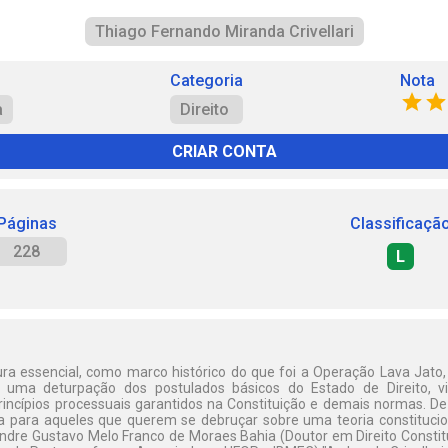
Thiago Fernando Miranda Crivellari
Categoria
Nota
a
Direito
CRIAR CONTA
Páginas
Classificaçã
228
L
tura essencial, como marco histórico do que foi a Operação Lava Jato,
o uma deturpação dos postulados básicos do Estado de Direito, v
rincípios processuais garantidos na Constituição e demais normas. De
a para aqueles que querem se debruçar sobre uma teoria constituc
xandre Gustavo Melo Franco de Moraes Bahia (Doutor em Direito Constit