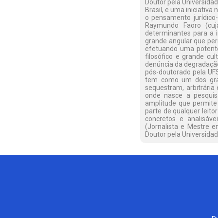
Doutor pela Universidad
Brasil, e uma iniciativa
o pensamento jurídico
Raymundo Faoro (cuja
determinantes para a i
grande angular que perm
efetuando uma potente 
filosófico e grande cul
denúncia da degradação 
pós-doutorado pela UFSC
tem como um dos gran
sequestram, arbitrária 
onde nasce a pesquis
amplitude que permite 
parte de qualquer leit
concretos e analisáve
(Jornalista e Mestre 
Doutor pela Universidad