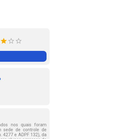
o
lgados nos quais foram
m sede de controle de
n. 4277 e ADPF 132), da