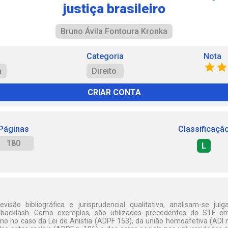
justiça brasileiro
Bruno Ávila Fontoura Kronka
Categoria
Nota
a
Direito
CRIAR CONTA
Páginas
Classificaçã
180
L
evisão bibliográfica e jurisprudencial qualitativa, analisam-se ju
to backlash. Como exemplos, são utilizados precedentes do STF e
omo no caso da Lei de Anistia (ADPF 153), da união homoafetiva (ADI 