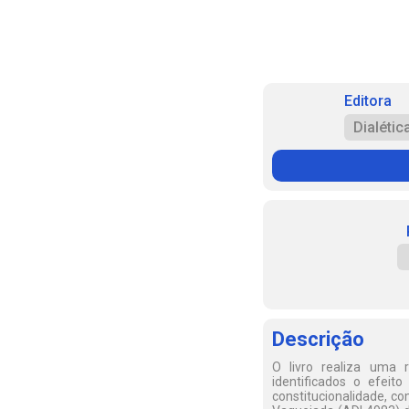
Editora
Dialétic
Descrição
O livro realiza uma r
identificados o efei
constitucionalidade, c