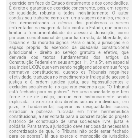
exercício em face do Estado diretamente e dos concidadãos.
É direito e garantia de exercício concorrente, pois, em regime
de igualdade, robusta a todos indistintamente. O autor
conduz seu trabalho como em uma viagem de início, meio e
fim, demonstrando a ciência dos problemas a serem
enfrentados na viagem da luta contra o Estado, que procura
limitar a fundamentalidade do acesso à Jurisdição, como
princípio constitucional de garantia da vida, da liberdade, do
trabalho e da moradia dignos. Para o auto, a jurisdição é o
espaço próprio do exercício da cidadania constitucional
jurisdicional - direito ao serviço gratuito e efetivo, que
derivada dos textos fundamentais dos artigos da
Constituição Federal em seus artigos 1º, 3º a 5º, em espacial
seu inciso LXXIV, que vem sendo negligenciados em sua força
normativa constitucional, quando os Tribunais nega-lhes
efetividade, traduzida no impedimento infralegal de acesso à
justiça e à ordem jurídica justa, aos hipossuficientes e
excluídos socialmente, no que isto evidencia que "O Tribunal
está fechado para os pobres". Em uma sociedade que tem
fome e se de justiça, porque vem historicamente sendo
explorada, o exercício dos direitos sociais e individuais, em
juízo, é fundamental, superar as desigualdades sociais,
erradicar a pobreza, fulcrada em firme hermenêutica
constitucional, a ser voltada para a concretização do projeto
histórico de construção de uma sociedade livre, justa e
solidária. Para tanto, a jurisdição deve ser ciosa da necessária
concretização de que, "o Tribunal não pode estar fechado
para os pobres", já que exerce o monopólio da jurisdição,