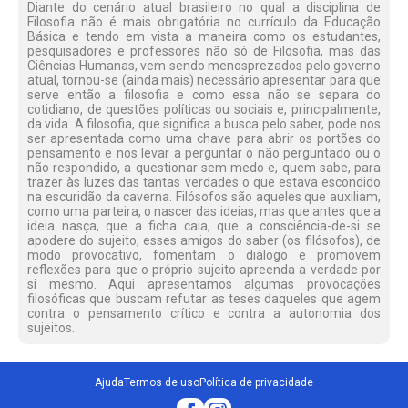
Diante do cenário atual brasileiro no qual a disciplina de
Filosofia não é mais obrigatória no currículo da Educação
Básica e tendo em vista a maneira como os estudantes,
pesquisadores e professores não só de Filosofia, mas das
Ciências Humanas, vem sendo menosprezados pelo governo
atual, tornou-se (ainda mais) necessário apresentar para que
serve então a filosofia e como essa não se separa do
cotidiano, de questões políticas ou sociais e, principalmente,
da vida. A filosofia, que significa a busca pelo saber, pode nos
ser apresentada como uma chave para abrir os portões do
pensamento e nos levar a perguntar o não perguntado ou o
não respondido, a questionar sem medo e, quem sabe, para
trazer às luzes das tantas verdades o que estava escondido
na escuridão da caverna. Filósofos são aqueles que auxiliam,
como uma parteira, o nascer das ideias, mas que antes que a
ideia nasça, que a ficha caia, que a consciência-de-si se
apodere do sujeito, esses amigos do saber (os filósofos), de
modo provocativo, fomentam o diálogo e promovem
reflexões para que o próprio sujeito apreenda a verdade por
si mesmo. Aqui apresentamos algumas provocações
filosóficas que buscam refutar as teses daqueles que agem
contra o pensamento crítico e contra a autonomia dos
sujeitos.
Ajuda
Termos de uso
Política de privacidade