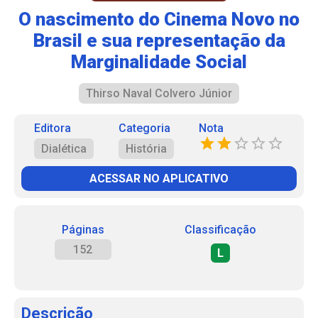
O nascimento do Cinema Novo no
Brasil e sua representação da
Marginalidade Social
Thirso Naval Colvero Júnior
Editora
Categoria
Nota
Dialética
História
ACESSAR NO APLICATIVO
Páginas
Classificação
152
L
Descrição