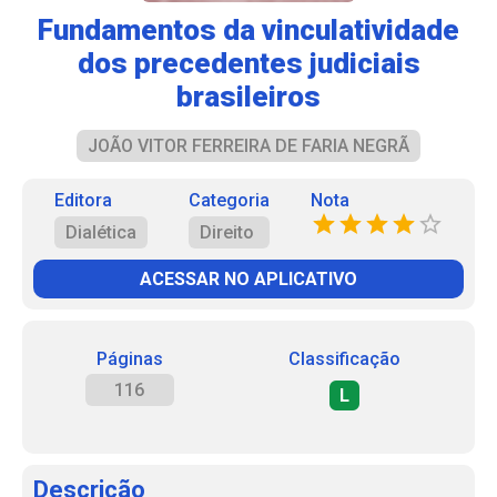
Fundamentos da vinculatividade
dos precedentes judiciais
brasileiros
JOÃO VITOR FERREIRA DE FARIA NEGRÃ
Editora
Categoria
Nota
Dialética
Direito
ACESSAR NO APLICATIVO
Páginas
Classificação
116
L
Descrição