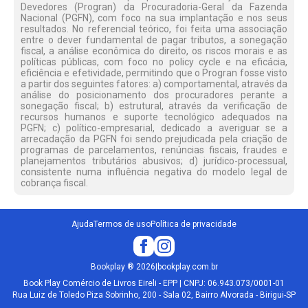
Devedores (Progran) da Procuradoria-Geral da Fazenda
Nacional (PGFN), com foco na sua implantação e nos seus
resultados. No referencial teórico, foi feita uma associação
entre o dever fundamental de pagar tributos, a sonegação
fiscal, a análise econômica do direito, os riscos morais e as
políticas públicas, com foco no policy cycle e na eficácia,
eficiência e efetividade, permitindo que o Progran fosse visto
a partir dos seguintes fatores: a) comportamental, através da
análise do posicionamento dos procuradores perante a
sonegação fiscal; b) estrutural, através da verificação de
recursos humanos e suporte tecnológico adequados na
PGFN; c) político-empresarial, dedicado a averiguar se a
arrecadação da PGFN foi sendo prejudicada pela criação de
programas de parcelamentos, renúncias fiscais, fraudes e
planejamentos tributários abusivos; d) jurídico-processual,
consistente numa influência negativa do modelo legal de
cobrança fiscal.
Ajuda
Termos de uso
Política de privacidade
Bookplay
®
2026
|
bookplay.com.br
Book Play Comércio de Livros Eireli - EPP | CNPJ: 06.943.073/0001-01
Rua Luiz de Toledo Piza Sobrinho, 200 - Sala 02, Bairro Alvorada - Birigui-SP